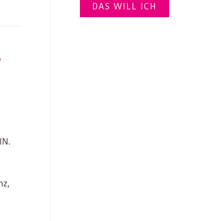
DAS WILL ICH
S
EIN.
nz,