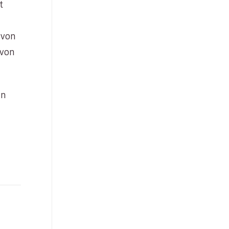
t
 von
 von
in