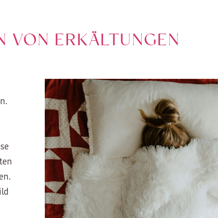
N VON ERKÄLTUNGEN
n.
ise
kten
en.
ild