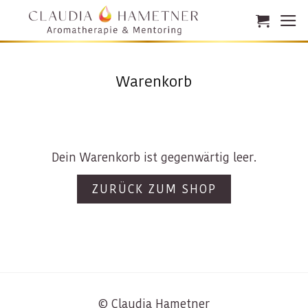
Zum
Inhalt
springen
Warenkorb
Dein Warenkorb ist gegenwärtig leer.
ZURÜCK ZUM SHOP
© Claudia Hametner