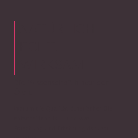
NATÜRLICH.
ECHT.
WIRKSAM.
Die Wissenschaft hinter den
Ölen.
Warum die Qualität ätherischer Öle
entscheidend ist – und was
Forschung und Erfahrung darüber