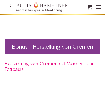
Zum
Inhalt
springen
Bonus - Herstellung von Cremen
Herstellung von Cremen auf Wasser- und
Fettbasis